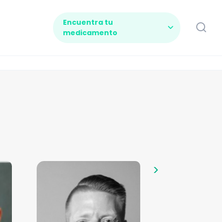
Encuentra tu
medicamento
>