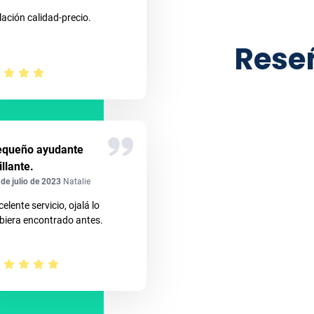
lación calidad-precio.
Rese
equeño ayudante
illante.
 de julio de 2023
Natalie
celente servicio, ojalá lo
biera encontrado antes.