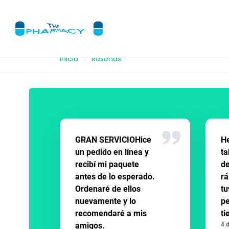
Inicio
Reseñas
GRAN SERVICIOHice
H
un pedido en línea y
ta
recibí mi paquete
de
antes de lo esperado.
rá
Ordenaré de ellos
tu
nuevamente y lo
pe
recomendaré a mis
ti
amigos.
4 