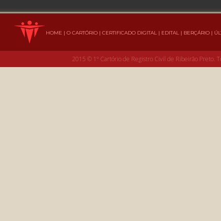
HOME
|
O CARTÓRIO
|
CERTIFICADO DIGITAL
|
EDITAL
|
BERÇÁRIO
|
ÚL
2015 © 1º Cartório de Registro Civil de Ribeirão Preto. 