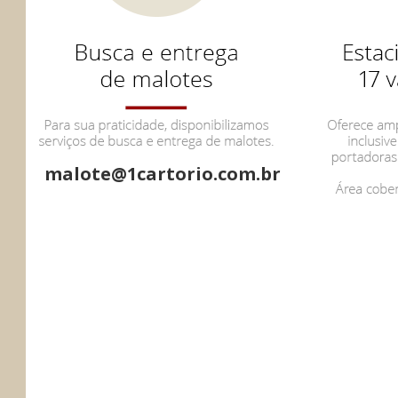
malote@1cartorio.com.br